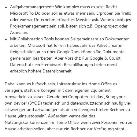
Aufgabenmanagement: Wie komplex muss es sein: Reicht
Microsoft To Do oder soll es etwas mehr sein. Erproben Sie Trello
oder wie wir UnternehmerCoaches MeisterTask. Wenn’s richtiges
Projekt­management sein soll, bieten sich z.B. Openproject oder
Asana an.
Mit Collaboration Tools können Sie gemeinsam an Dokumenten
arbeiten. Microsoft hat für ein halbes Jahr das Paket „Teams“
freigeschaltet, auch über GoogleDocs können Sie Dokumente
gemeinsam bearbeiten. Aber Vorsicht: Für Google & Co. ist
Datenschutz ein Fremdwort. Bezahllösungen bieten meist
erheblich höhere Datensicherheit.
Dabei kann es hilfreich sein, Infrastruktur ins Home Office zu
verlagern, statt die Kollegen mit dem eigenen Equipment
rumwerkeln zu lassen. Gerade bei Computern ist das „Bring your
own device“ (BYOD) technisch und datenschutztechnisch häufig viel
schwieriger und azfwändiger, als den voll eingerichteten Rechner zu
Hause „einzustöpseln“. Außerdem vermeidet das
Nutzungskonkurrenzen im Home Office, wenn zwei Personen von zu
Hause arbeiten sollen, aber nur ein Rechner zur Verfügung steht.