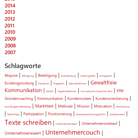
2014
2013
2012
2011
2010
2009
2008
2007
Schlagworte
|
|
|
|
|
|
Akquise
Beteiligung
Befragung
Brandenburg
Clearingstelle
Ertragswert
|
|
|
|
Gewaltfreie
Existenzgründung
Facebook
Fragetech
Geschäftsführer
Kommunikation
|
|
|
|
KfW
GmbH
Hygienefaktoren
Innovationen brauchen Mut
|
|
|
|
Gründercoaching
Kommunikation
Kundennutzen
Kundenorientierung
|
|
|
|
|
Markttest
Methode
Mission
Motivation
Low-Budget-Marketing
Motivatoren
|
|
|
|
|
|
Partizipation
Positionierung
Nachfolge
Sozialversicherungspflicht
Substanzwert
Texte schreiben
|
|
|
Unternehmensverkauf
Unternehmenskauf
Unternehmercouch
|
|
Unternehmenswert